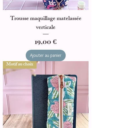
Trousse maquillage matelassée
verticale
Prix
19,00 €
Ajouter au panier
Motif au choix