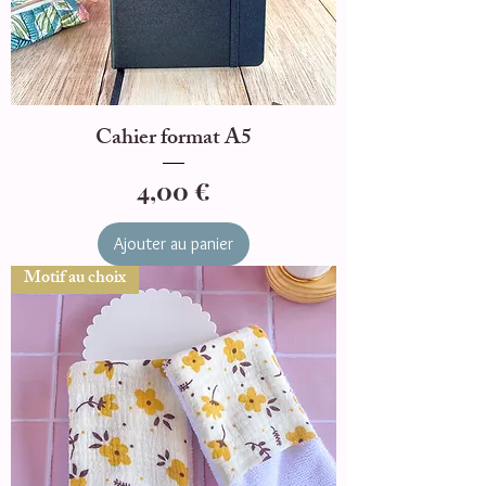
Cahier format A5
Prix
4,00 €
Ajouter au panier
Motif au choix