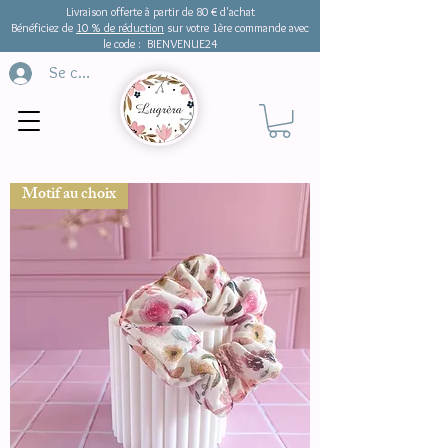
Livraison offerte à partir de 80 € d'achat
Bénéficiez de
10 % de réduction
sur votre 1ère commande avec
le code : BIENVENUE24
Se connecter
Motif au choix