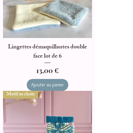
Lingettes démaquillantes double
face lot de 6
Prix
13,00 €
Ajouter au panier
Motif au choix