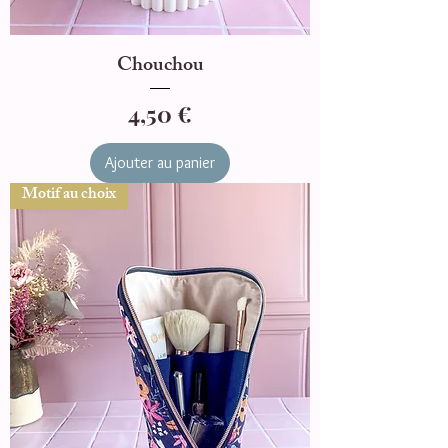
Chouchou
Prix
4,50 €
Ajouter au panier
Motif au choix