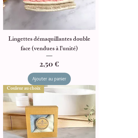
Lingettes démaquillantes double
face (vendues à l’unité)
Prix
2,50 €
Ajouter au panier
Couleur au choix