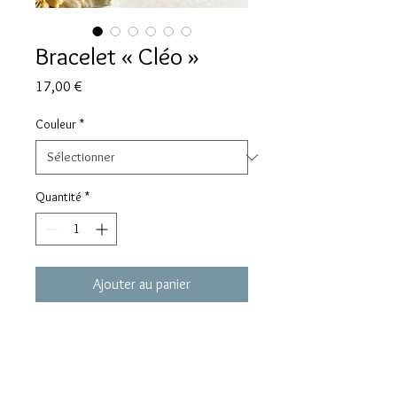
Bracelet « Cléo »
Prix
17,00 €
Couleur
*
Quantité
*
Ajouter au panier
Bracelet modèle « Cléo » en acier
inoxydable. Médaille en papier coloré
résiné avec inclusion d’un soleil