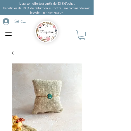
Livraison offerte à partir de 80 € d'achat
Bénéficiez de
10 % de réduction
sur votre 1ère commande avec
le code : BIENVENUE24
Se connecter