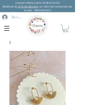
Livraison offerte à partir de 80 € d'achat
Bénéficiez de
10 % de réduction
sur votre 1ère commande avec
le code : BIENVENUE24
Se connecter